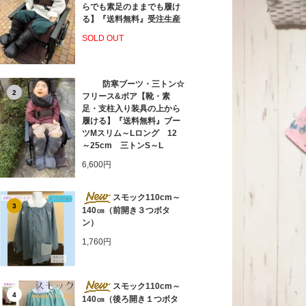
らでも素足のままでも履け
る】『送料無料』受注生産
SOLD OUT
防寒ブーツ・三トン☆
2
フリース&ボア【靴・素
足・支柱入り装具の上から
履ける】『送料無料』ブー
ツMスリム～Lロング 12
～25cm 三トンS～L
6,600円
スモック110cm～
3
140㎝（前開き３つボタ
ン）
1,760円
スモック110cm～
4
140㎝（後ろ開き１つボタ