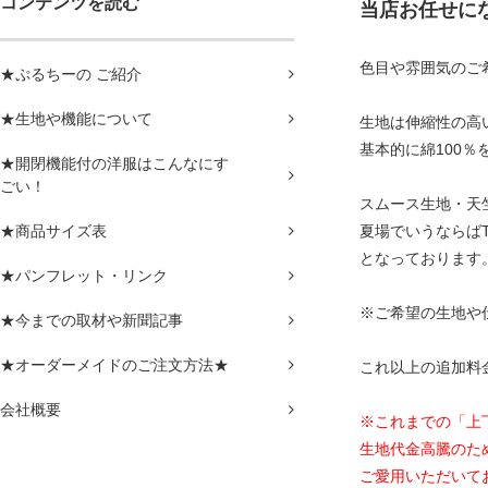
コンテンツを読む
当店お任せに
色目や雰囲気のご
★ぷるちーの ご紹介
★生地や機能について
生地は伸縮性の高
基本的に綿100
★開閉機能付の洋服はこんなにす
ごい！
スムース生地・天
★商品サイズ表
夏場でいうならば
となっております
★パンフレット・リンク
※ご希望の生地や
★今までの取材や新聞記事
★オーダーメイドのご注文方法★
これ以上の追加料
会社概要
※これまでの「上
生地代金高騰のた
ご愛用いただいて