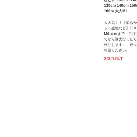
など☆ 110cm 120
130cm 140cm 15
160㎝ 大人M L
大人気！！【柔らか
ット生地など】11
M/Lｃｍまで ご注
てから裾丈ぴったり
作りします。 色々
相談ください。
SOLD OUT