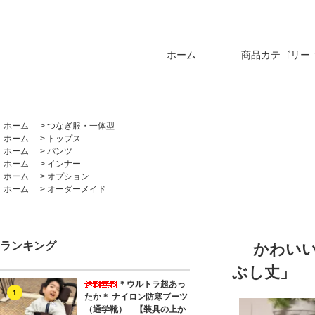
ホーム
商品カテゴリー
ホーム
>
つなぎ服・一体型
ホーム
>
トップス
ホーム
>
パンツ
ホーム
>
インナー
ホーム
>
オプション
ホーム
>
オーダーメイド
ランキング
かわい
ぶし丈」
＊ウルトラ超あっ
1
たか＊ ナイロン防寒ブーツ
（通学靴） 【装具の上か