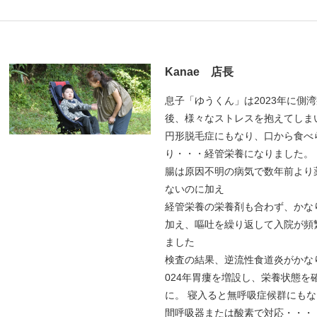
Kanae 店長
息子「ゆうくん」は2023年に側
後、様々なストレスを抱えてしま
円形脱毛症にもなり、口から食べ
り・・・経管栄養になりました。
腸は原因不明の病気で数年前より
ないのに加え
経管栄養の栄養剤も合わず、かな
加え、嘔吐を繰り返して入院が頻
ました
検査の結果、逆流性食道炎がかな
024年胃瘻を増設し、栄養状態を
に。 寝入ると無呼吸症候群にも
間呼吸器または酸素で対応・・・