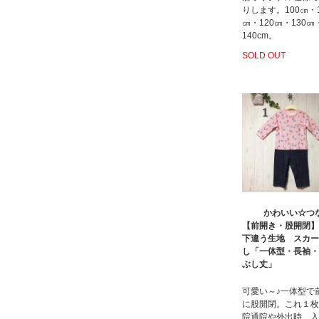
りします。100㎝・1
㎝・120㎝・130㎝
140cm。
SOLD OUT
かわいい☆つ
【前開き・股開閉】
下違う生地 スカー
し「一体型・長袖・
ぶし丈」
可愛い～♪一体型で
に股開閉。これ１枚
院通院や外出時、入