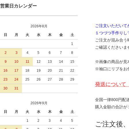
営業日カレンダー
ご注文いただいて
2026年8月
１つづつ手作りし
日
月
火
水
木
金
土
ご注文が混み合う
1
ご確認くださいま
2
3
4
5
6
7
8
※画像の商品が見
9
10
11
12
13
14
15
※袖口にリブをお
16
17
18
19
20
21
22
23
24
25
26
27
28
29
発
30
31
全国一律800円配
2026年9月
購入金額の合計が
日
月
火
水
木
金
土
1
2
3
4
5
ご注文後