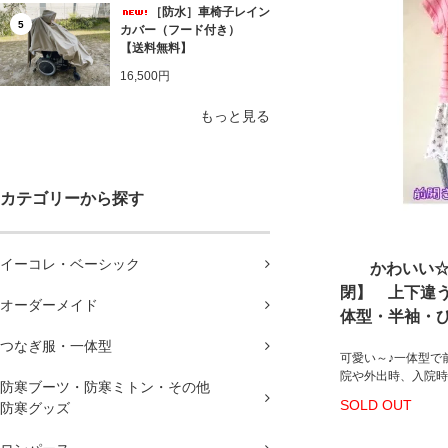
［防水］車椅子レイン
5
カバー（フード付き）
【送料無料】
16,500円
もっと見る
カテゴリーから探す
イーコレ・ベーシック
かわいい
閉】 上下違
オーダーメイド
体型・半袖・
つなぎ服・一体型
可愛い～♪一体型で
院や外出時、入院時
防寒ブーツ・防寒ミトン・その他
SOLD OUT
防寒グッズ