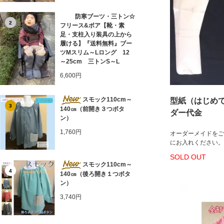
防寒ブーツ・三トン☆
2
フリース&ボア【靴・素
足・支柱入り装具の上から
履ける】『送料無料』ブー
ツMスリム～Lロング 12
～25cm 三トンS～L
6,600円
スモック110cm～
型紙（はじめ
3
140㎝（前開き３つボタ
ダー代金
ン）
1,760円
オーダーメイドをご
にお入れください。
SOLD OUT
スモック110cm～
4
140㎝（後ろ開き１つボタ
ン）
3,740円