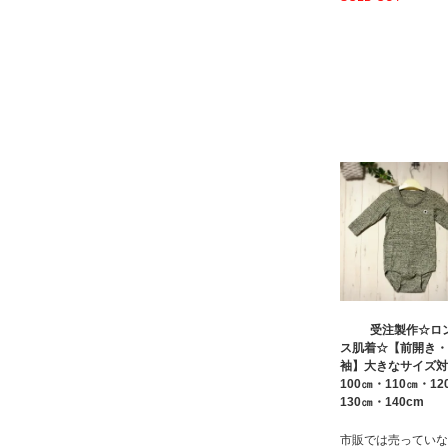
受注製作☆ロ
ス肌着☆【前開き・
袖】大きなサイズ対
100㎝・110㎝・12
130㎝・140cm
市販では売っていな