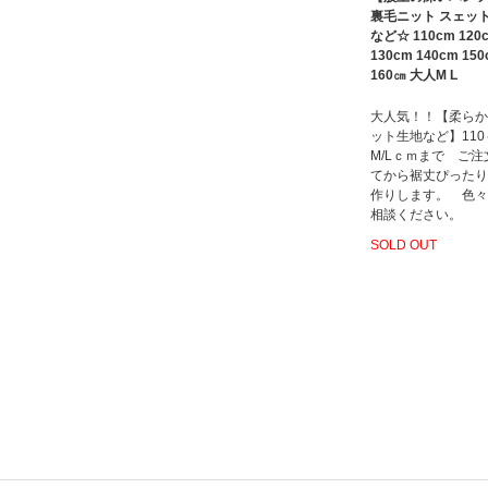
裏毛ニット スェッ
など☆ 110cm 120
130cm 140cm 15
160㎝ 大人M L
大人気！！【柔らか
ット生地など】11
M/Lｃｍまで ご注
てから裾丈ぴったり
作りします。 色々
相談ください。
SOLD OUT