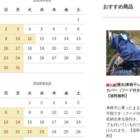
2026年8月
おすすめ商品
日
月
火
水
木
金
土
1
2
3
4
5
6
7
8
9
10
11
12
13
14
15
16
17
18
19
20
21
22
23
24
25
26
27
28
29
30
31
2026年9月
[撥水]車椅子
カバー（フード付
日
月
火
水
木
金
土
【送料無料】
1
2
3
4
5
車椅子に乗ったまま
6
7
8
9
10
11
12
可能です（フード付
収納出来る袋付き。
13
14
15
16
17
18
19
プも付いているので
けられます。【送料
20
21
22
23
24
25
26
料】