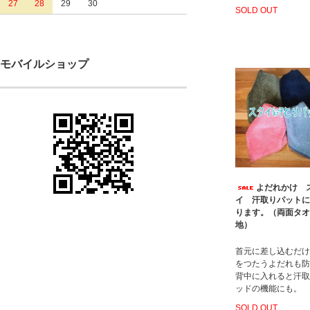
27
28
29
30
SOLD OUT
モバイルショップ
よだれかけ 
イ 汗取りパットに
ります。（両面タオ
地）
首元に差し込むだけ
をつたうよだれも防
背中に入れると汗取
ッドの機能にも。
SOLD OUT