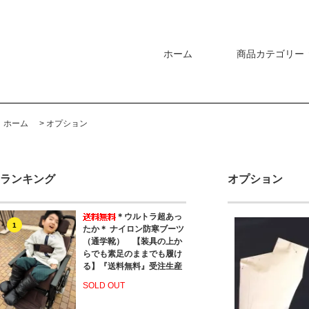
ホーム
商品カテゴリー
ホーム
>
オプション
ランキング
オプション
＊ウルトラ超あっ
1
たか＊ ナイロン防寒ブーツ
（通学靴） 【装具の上か
らでも素足のままでも履け
る】『送料無料』受注生産
SOLD OUT