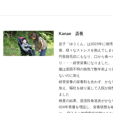
Kanae 店長
息子「ゆうくん」は2023年に側
後、様々なストレスを抱えてしま
円形脱毛症にもなり、口から食べ
り・・・経管栄養になりました。
腸は原因不明の病気で数年前より
ないのに加え
経管栄養の栄養剤も合わず、かな
加え、嘔吐を繰り返して入院が頻
ました
検査の結果、逆流性食道炎がかな
024年胃瘻を増設し、栄養状態を