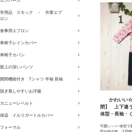
ロンパース
学用品 スモック ・ 作業エプ
ロン
食事用エプロン
車椅子レインカバー
車椅子カバン
股上の深いパンツ
開閉機能付き Tシャツ 半袖 長袖
脱ぎ着しやすいお洋服
かわいい
カニューレベルト
閉】 上下違
体型・長袖・
保温 イルリガートルカバー
可愛い～♪一体型で
フォーマル
院や外出時、入院時