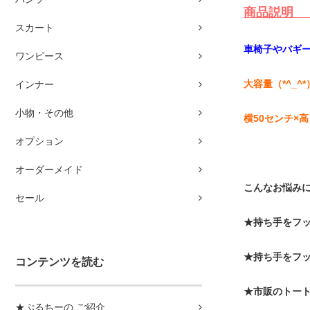
商
スカート
車椅子やバギ
ワンピース
大容量（*^_^*
インナー
小物・その他
横50センチ×
オプション
オーダーメイド
こんなお悩み
セール
★持ち手をフ
★持ち手をフ
コンテンツを読む
★市販のトー
★ぷるちーの ご紹介