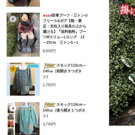
防寒ブーツ・三トン☆
2
フリース&ボア【靴・素
足・支柱入り装具の上から
履ける】『送料無料』ブー
ツMスリム～Lロング 12
～25cm 三トンS～L
6,600円
スモック110cm～
3
140㎝（前開き３つボタ
ン）
1,760円
スモック110cm～
4
140㎝（後ろ開き１つボタ
ン）
3,740円