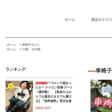
ホーム
商品カテゴ
ホーム
>
車椅子カバン
ホーム
>
小物・その他
ランキング
車椅
＊ウルトラ超あっ
1
たか＊ ナイロン防寒ブーツ
（通学靴） 【装具の上か
らでも素足のままでも履け
る】『送料無料』受注生産
SOLD OUT