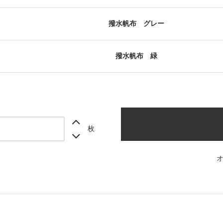
撥水帆布 グレー
撥水帆布 緑
枚