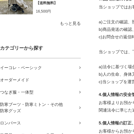
【送料無料】
当ショップではお
16,500円
a)ご注文の確認、
もっと見る
b)商品発送の確認
c)お問合せの返信
カテゴリーから探す
当ショップでは、
a)法令に基づく
イーコレ・ベーシック
b)人の生命、身
オーダーメイド
c)当ショップを
つなぎ服・一体型
4.個人情報の安全
お客様よりお預か
防寒ブーツ・防寒ミトン・その他
関連法令に準じた
防寒グッズ
ロンパース
5.個人情報の訂正
お客様からお預か