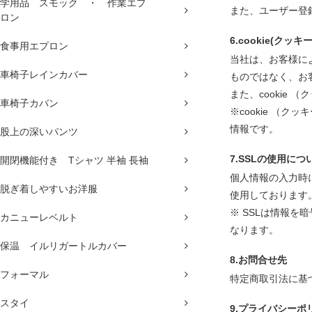
学用品 スモック ・ 作業エプ
また、ユーザー登
ロン
6.cookie(クッ
食事用エプロン
当社は、お客様に
車椅子レインカバー
ものではなく、お
また、cookie
車椅子カバン
※cookie 
情報です。
股上の深いパンツ
7.SSLの使用につ
開閉機能付き Tシャツ 半袖 長袖
個人情報の入力時に
脱ぎ着しやすいお洋服
使用しております
※ SSLは情報
カニューレベルト
なります。
保温 イルリガートルカバー
8.お問合せ先
フォーマル
特定商取引法に基
スタイ
9.プライバシーポ