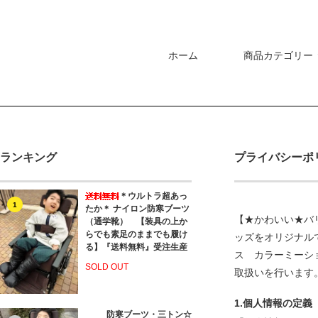
ホーム
商品カテゴリー
ランキング
プライバシーポ
＊ウルトラ超あっ
1
たか＊ ナイロン防寒ブーツ
【★かわいい★バ
（通学靴） 【装具の上か
らでも素足のままでも履け
ッズをオリジナル
る】『送料無料』受注生産
ス
カラーミーシ
SOLD OUT
取扱いを行います
1.個人情報の定義
防寒ブーツ・三トン☆