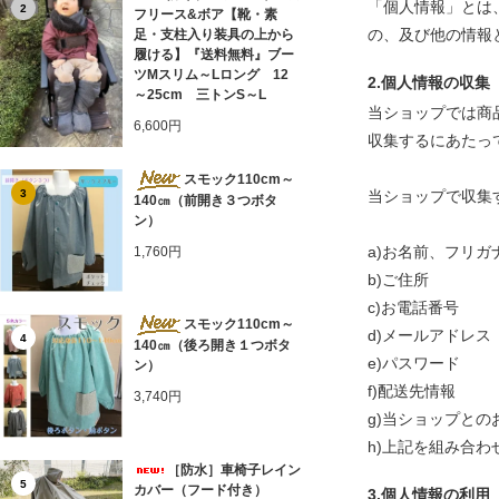
「個人情報」とは
2
フリース&ボア【靴・素
の、及び他の情報
足・支柱入り装具の上から
履ける】『送料無料』ブー
ツMスリム～Lロング 12
2.個人情報の収集
～25cm 三トンS～L
当ショップでは商
6,600円
収集するにあたっ
スモック110cm～
当ショップで収集
3
140㎝（前開き３つボタ
ン）
a)お名前、フリガ
1,760円
b)ご住所
c)お電話番号
スモック110cm～
d)メールアドレス
4
140㎝（後ろ開き１つボタ
e)パスワード
ン）
f)配送先情報
3,740円
g)当ショップと
h)上記を組み合
［防水］車椅子レイン
5
カバー（フード付き）
3.個人情報の利用