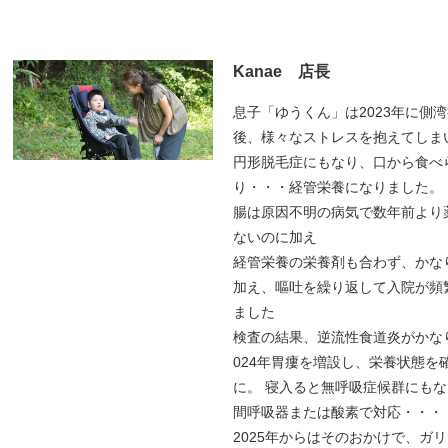
Kanae 店長
息子「ゆうくん」は2023年に側
後、様々なストレスを抱えてしま
円形脱毛症にもなり、口から食べ
り・・・経管栄養になりました。
腸は原因不明の病気で数年前より
ないのに加え
経管栄養の栄養剤も合わず、かな
加え、嘔吐を繰り返して入院が頻
ました
検査の結果、逆流性食道炎がかな
024年胃瘻を増設し、栄養状態を
に。 寝入ると無呼吸症候群にも
間呼吸器または酸素で対応・・・
2025年からはそのおかけで、ガ