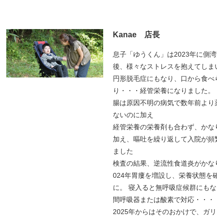
Kanae 店長
息子「ゆうくん」は2023年に側
後、様々なストレスを抱えてしま
円形脱毛症にもなり、口から食べ
り・・・経管栄養になりました。
腸は原因不明の病気で数年前より
ないのに加え
経管栄養の栄養剤も合わず、かな
加え、嘔吐を繰り返して入院が頻
ました
検査の結果、逆流性食道炎がかな
024年胃瘻を増設し、栄養状態を
に。 寝入ると無呼吸症候群にも
間呼吸器または酸素で対応・・・
2025年からはそのおかけで、ガ