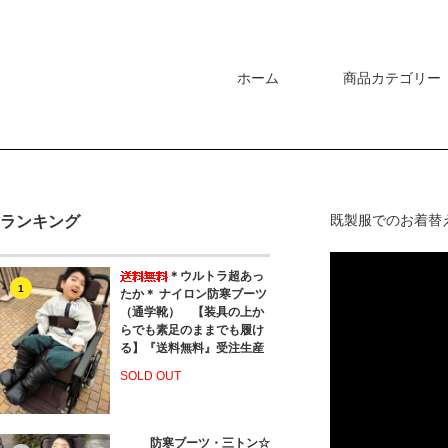
ホーム
商品カテゴリー
既製服でのお着替
ランキング
＊ウルトラ超あっ
1
たか＊ ナイロン防寒ブーツ
（通学靴） 【装具の上か
らでも素足のままでも履け
る】『送料無料』受注生産
SOLD OUT
防寒ブーツ・三トン☆