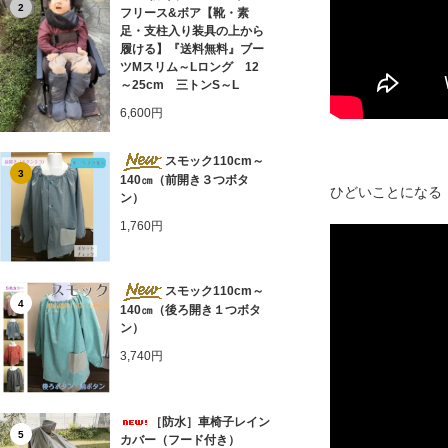
2
フリース&ボア【靴・素
足・支柱入り装具の上から
履ける】『送料無料』ブー
ツMスリム～Lロング 12
～25cm 三トンS～L
6,600円
スモック110cm～
3
140㎝（前開き３つボタ
ひどいことになる
ン）
1,760円
スモック110cm～
4
140㎝（後ろ開き１つボタ
ン）
3,740円
［防水］車椅子レイン
5
カバー（フード付き）