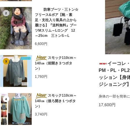
防寒ブーツ・三トン☆
2
フリース&ボア【靴・素
足・支柱入り装具の上から
履ける】『送料無料』ブー
ツMスリム～Lロング 12
～25cm 三トンS～L
6,600円
スモック110cm～
3
イーコレ・
140㎝（前開き３つボタ
ン）
PM・PL・P
1,760円
ッション【身
ジショニング
スモック110cm～
身体の一部を簡単に
4
140㎝（後ろ開き１つボタ
17,600円
ン）
3,740円