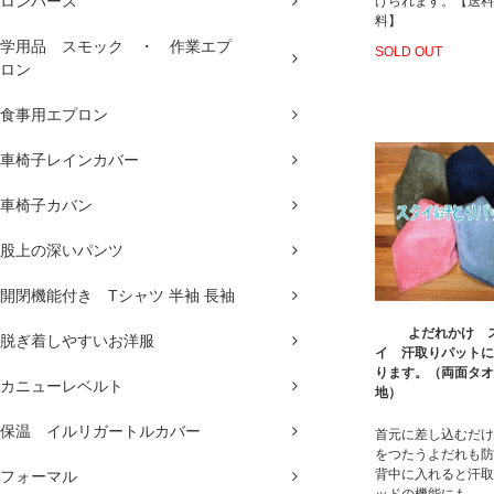
ロンパース
けられます。【送料
料】
学用品 スモック ・ 作業エプ
SOLD OUT
ロン
食事用エプロン
車椅子レインカバー
車椅子カバン
股上の深いパンツ
開閉機能付き Tシャツ 半袖 長袖
よだれかけ 
脱ぎ着しやすいお洋服
イ 汗取りパットに
ります。（両面タオ
カニューレベルト
地）
保温 イルリガートルカバー
首元に差し込むだけ
をつたうよだれも防
背中に入れると汗取
フォーマル
ッドの機能にも。