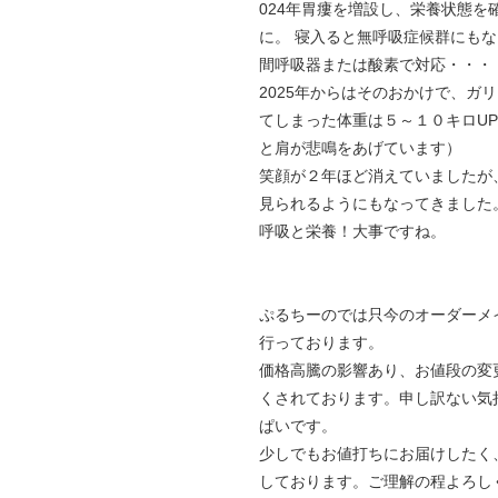
024年胃瘻を増設し、栄養状態を
に。 寝入ると無呼吸症候群にも
間呼吸器または酸素で対応・・・
2025年からはそのおかけで、ガ
てしまった体重は５～１０キロU
と肩が悲鳴をあげています）
笑顔が２年ほど消えていましたが
見られるようにもなってきました
呼吸と栄養！大事ですね。
ぷるちーのでは只今のオーダーメ
行っております。
価格高騰の影響あり、お値段の変
くされております。申し訳ない気
ぱいです。
少しでもお値打ちにお届けしたく
しております。ご理解の程よろし