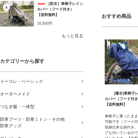
［防水］車椅子レイン
5
カバー（フード付き）
【送料無料】
おすすめ商品
16,500円
もっと見る
カテゴリーから探す
イーコレ・ベーシック
[撥水]車椅子
オーダーメイド
カバー（フード付
【送料無料】
つなぎ服・一体型
車椅子に乗ったまま
防寒ブーツ・防寒ミトン・その他
可能です（フード付
防寒グッズ
収納出来る袋付き。
プも付いているので