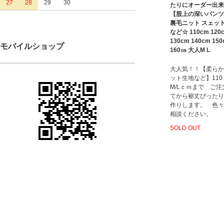
27
28
29
30
たりにオーダー出来
【股上の深いパンツ
裏毛ニット スェッ
など☆ 110cm 120
130cm 140cm 15
モバイルショップ
160㎝ 大人M L
大人気！！【柔らか
ット生地など】11
M/Lｃｍまで ご注
てから裾丈ぴったり
作りします。 色々
相談ください。
SOLD OUT