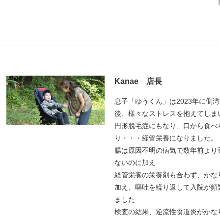
Kanae 店長
息子「ゆうくん」は2023年に側
後、様々なストレスを抱えてしま
円形脱毛症にもなり、口から食べ
り・・・経管栄養になりました。
腸は原因不明の病気で数年前より
ないのに加え
経管栄養の栄養剤も合わず、かな
加え、嘔吐を繰り返して入院が頻
ました
検査の結果、逆流性食道炎がかな