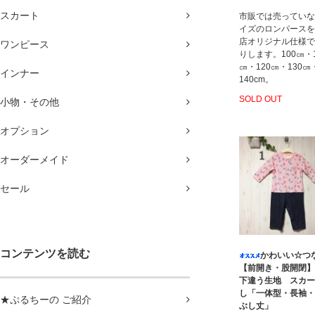
スカート
市販では売っていな
イズのロンパースを
店オリジナル仕様で
ワンピース
りします。100㎝・1
㎝・120㎝・130㎝
インナー
140cm。
SOLD OUT
小物・その他
オプション
オーダーメイド
セール
コンテンツを読む
かわいい☆つ
【前開き・股開閉】
下違う生地 スカー
し「一体型・長袖・
★ぷるちーの ご紹介
ぶし丈」