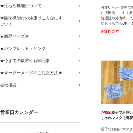
★生地や機能について
可愛い～♪一体型で
に股開閉。これ１枚
★開閉機能付の洋服はこんなにす
院通院や外出時、入
やおうちでもOK！
ごい！
SOLD OUT
★商品サイズ表
★パンフレット・リンク
★今までの取材や新聞記事
★オーダーメイドのご注文方法★
会社概要
営業日カレンダー
親子でお揃い
しゃれマスク【青花
親子でお揃いマスク