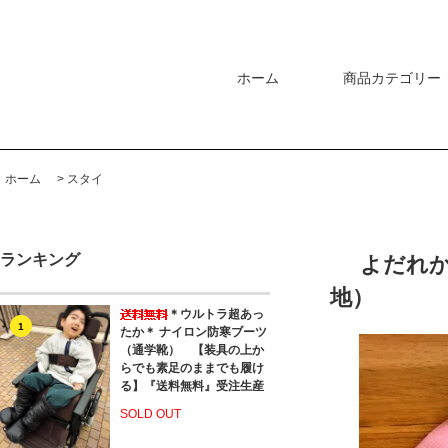
ホーム
商品カテゴリー
ホーム
>
スタイ
ランキング
よだれ
地）
＊ウルトラ超あっ
1
たか＊ ナイロン防寒ブーツ
（通学靴） 【装具の上か
らでも素足のままでも履け
る】『送料無料』受注生産
SOLD OUT