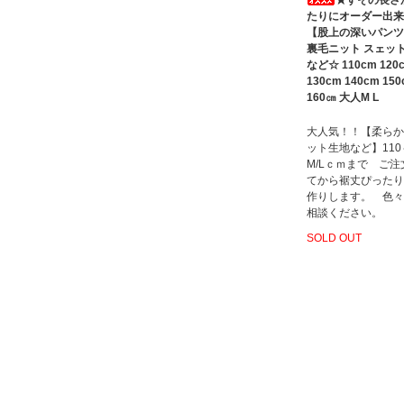
たりにオーダー出来
【股上の深いパンツ
裏毛ニット スェッ
など☆ 110cm 120
130cm 140cm 15
160㎝ 大人M L
大人気！！【柔らか
ット生地など】11
M/Lｃｍまで ご注
てから裾丈ぴったり
作りします。 色々
相談ください。
SOLD OUT