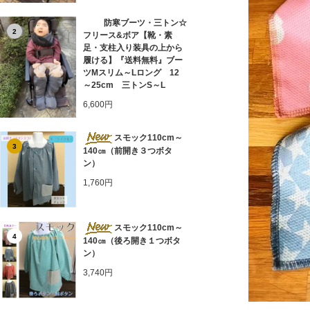
防寒ブーツ・三トン☆
2
フリース&ボア【靴・素
足・支柱入り装具の上から
履ける】『送料無料』ブー
ツMスリム～Lロング 12
～25cm 三トンS～L
6,600円
スモック110cm～
3
140㎝（前開き３つボタ
ン）
1,760円
スモック110cm～
4
140㎝（後ろ開き１つボタ
ン）
3,740円