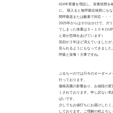
024年胃瘻を増設し、栄養状態を
に。 寝入ると無呼吸症候群にも
間呼吸器または酸素で対応・・・
2025年からはそのおかけで、ガ
てしまった体重は５～１０キロU
と肩が悲鳴をあげています）
笑顔が２年ほど消えていましたが
見られるようにもなってきました
呼吸と栄養！大事ですね。
ぷるちーのでは只今のオーダーメ
行っております。
価格高騰の影響あり、お値段の変
くされております。申し訳ない気
ぱいです。
少しでもお値打ちにお届けしたく
しております。ご理解の程よろし