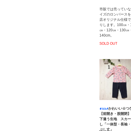
市販では売っていな
イズのロンパースを
店オリジナル仕様で
りします。100㎝・1
㎝・120㎝・130㎝
140cm。
SOLD OUT
かわいい☆つ
【前開き・股開閉】
下違う生地 スカー
し「一体型・長袖・
ぶし丈」