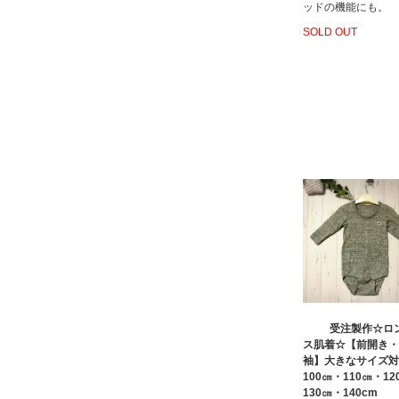
ッドの機能にも。
SOLD OUT
受注製作☆ロ
ス肌着☆【前開き・
袖】大きなサイズ対
100㎝・110㎝・12
130㎝・140cm