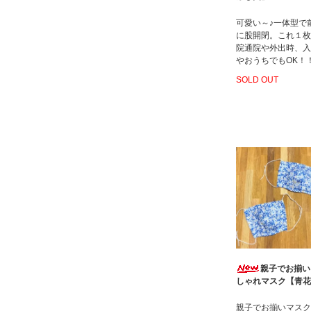
可愛い～♪一体型で
に股開閉。これ１枚
院通院や外出時、入
やおうちでもOK！
SOLD OUT
親子でお揃い
しゃれマスク【青花
親子でお揃いマスク