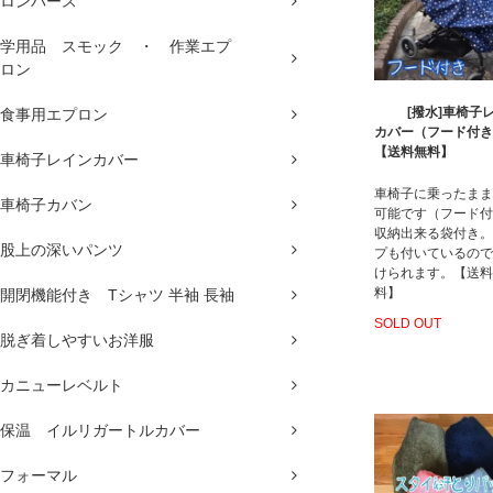
ロンパース
学用品 スモック ・ 作業エプ
ロン
[撥水]車椅子
食事用エプロン
カバー（フード付
【送料無料】
車椅子レインカバー
車椅子に乗ったまま
車椅子カバン
可能です（フード付
収納出来る袋付き。
股上の深いパンツ
プも付いているので
けられます。【送料
料】
開閉機能付き Tシャツ 半袖 長袖
SOLD OUT
脱ぎ着しやすいお洋服
カニューレベルト
保温 イルリガートルカバー
フォーマル