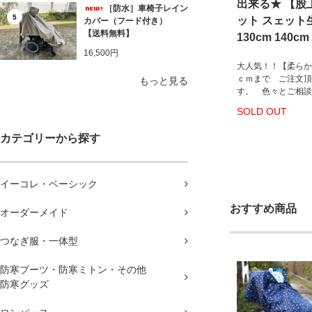
出来る★ 【股
［防水］車椅子レイン
5
ット スェット生地
カバー（フード付き）
【送料無料】
130cm 140cm
16,500円
大人気！！【柔らか
ｃｍまで ご注文頂
もっと見る
す。 色々とご相談
SOLD OUT
カテゴリーから探す
イーコレ・ベーシック
おすすめ商品
オーダーメイド
つなぎ服・一体型
防寒ブーツ・防寒ミトン・その他
防寒グッズ