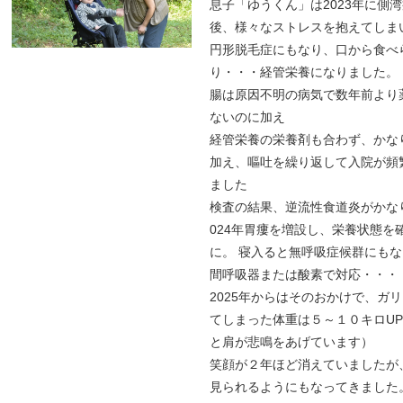
息子「ゆうくん」は2023年に側
後、様々なストレスを抱えてしま
円形脱毛症にもなり、口から食べ
り・・・経管栄養になりました。
腸は原因不明の病気で数年前より
ないのに加え
経管栄養の栄養剤も合わず、かな
加え、嘔吐を繰り返して入院が頻
ました
検査の結果、逆流性食道炎がかな
024年胃瘻を増設し、栄養状態を
に。 寝入ると無呼吸症候群にも
間呼吸器または酸素で対応・・・
2025年からはそのおかけで、ガ
てしまった体重は５～１０キロU
と肩が悲鳴をあげています）
笑顔が２年ほど消えていましたが
見られるようにもなってきました