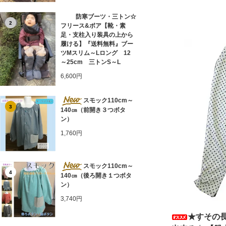
防寒ブーツ・三トン☆
2
フリース&ボア【靴・素
足・支柱入り装具の上から
履ける】『送料無料』ブー
ツMスリム～Lロング 12
～25cm 三トンS～L
6,600円
スモック110cm～
3
140㎝（前開き３つボタ
ン）
1,760円
スモック110cm～
4
140㎝（後ろ開き１つボタ
ン）
3,740円
★すその