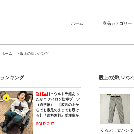
ホーム
商品カテゴリー
ホーム
>
股上の深いパンツ
ランキング
股上の深いパン
＊ウルトラ超あっ
1
たか＊ ナイロン防寒ブーツ
（通学靴） 【装具の上か
らでも素足のままでも履け
る】『送料無料』受注生産
SOLD OUT
くるぶし丈パンツ