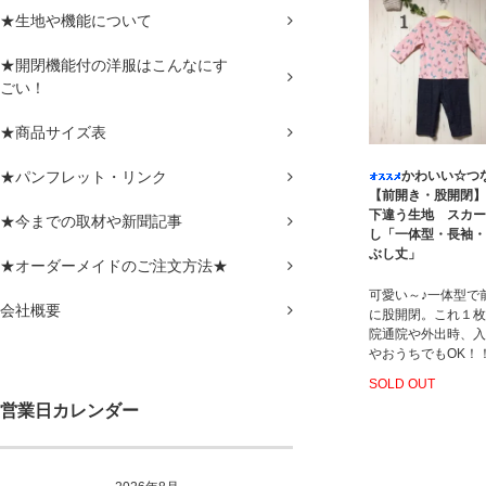
★生地や機能について
★開閉機能付の洋服はこんなにす
ごい！
★商品サイズ表
★パンフレット・リンク
かわいい☆つ
【前開き・股開閉】
下違う生地 スカー
★今までの取材や新聞記事
し「一体型・長袖・
ぶし丈」
★オーダーメイドのご注文方法★
可愛い～♪一体型で
会社概要
に股開閉。これ１枚
院通院や外出時、入
やおうちでもOK！
SOLD OUT
営業日カレンダー