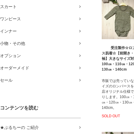
スカート
ワンピース
インナー
小物・その他
受注製作☆ロ
ス肌着☆【前開き・
オプション
袖】大きなサイズ対
100㎝・110㎝・12
オーダーメイド
130㎝・140cm
セール
市販では売っていな
イズのロンパースを
店オリジナル仕様で
りします。100㎝・1
㎝・120㎝・130㎝
コンテンツを読む
140cm。
SOLD OUT
★ぷるちーの ご紹介