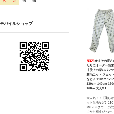
27
28
29
30
モバイルショップ
★すその長さ
たりにオーダー出来
【股上の深いパンツ
裏毛ニット スェッ
など☆ 110cm 120
130cm 140cm 15
160㎝ 大人M L
大人気！！【柔らか
ット生地など】11
M/Lｃｍまで ご注
てから裾丈ぴったり