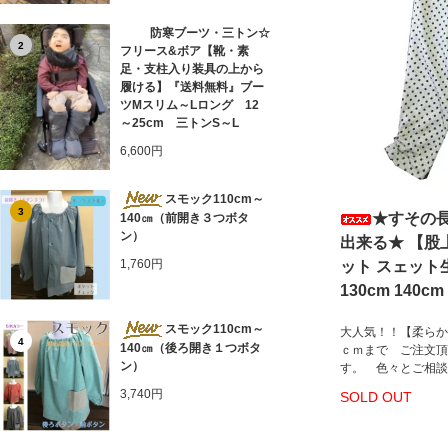
防寒ブーツ・三トン☆
2
フリース&ボア【靴・素
足・支柱入り装具の上から
履ける】『送料無料』ブー
ツMスリム～Lロング 12
～25cm 三トンS～L
6,600円
スモック110cm～
3
★すその
140㎝（前開き３つボタ
ン）
出来る★ 【股
1,760円
ット スェット生地
130cm 140cm
スモック110cm～
大人気！！【柔らか
4
140㎝（後ろ開き１つボタ
ｃｍまで ご注文頂
ン）
す。 色々とご相談
3,740円
SOLD OUT