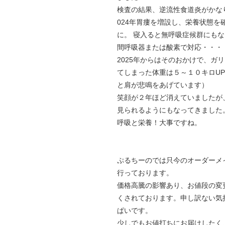
検査の結果、逆流性食道炎がかな
024年胃瘻を増設し、栄養状態を
に。 寝入ると無呼吸症候群にも
間呼吸器または酸素で対応・・・
2025年からはそのおかけで、ガ
てしまった体重は５～１０キロU
と肩が悲鳴をあげています）
笑顔が２年ほど消えていましたが
見られるようにもなってきました
呼吸と栄養！大事ですね。
ぷるちーのでは只今のオーダーメ
行っております。
価格高騰の影響あり、お値段の変
くされております。申し訳ない気
ぱいです。
少しでもお値打ちにお届けしたく