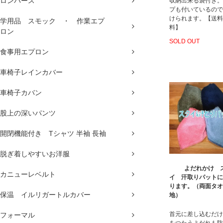
ロンパース
収納出来る袋付き。
プも付いているので
けられます。【送料
学用品 スモック ・ 作業エプ
料】
ロン
SOLD OUT
食事用エプロン
車椅子レインカバー
車椅子カバン
股上の深いパンツ
開閉機能付き Tシャツ 半袖 長袖
脱ぎ着しやすいお洋服
よだれかけ 
カニューレベルト
イ 汗取りパットに
ります。（両面タオ
保温 イルリガートルカバー
地）
首元に差し込むだけ
フォーマル
をつたうよだれも防