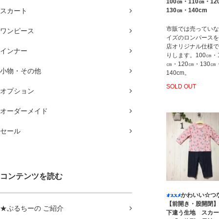
100㎝・110㎝・12
スカート
130㎝・140cm
市販では売っていな
ワンピース
イズのロンパースを
店オリジナル仕様で
インナー
りします。100㎝・1
㎝・120㎝・130㎝
小物・その他
140cm。
SOLD OUT
オプション
オーダーメイド
セール
コンテンツを読む
かわいい☆つ
【前開き・股開閉】
★ぷるちーの ご紹介
下違う生地 スカー