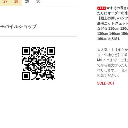
27
28
29
30
★すその長さ
たりにオーダー出来
【股上の深いパンツ
裏毛ニット スェッ
モバイルショップ
など☆ 110cm 120
130cm 140cm 15
160㎝ 大人M L
大人気！！【柔らか
ット生地など】11
M/Lｃｍまで ご注
てから裾丈ぴったり
作りします。 色々
相談ください。
SOLD OUT