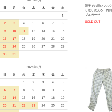
2026年8月
親子でお揃いマスク
日
月
火
水
木
金
土
り返し洗える 内側
ブルガーゼ
1
SOLD OUT
2
3
4
5
6
7
8
9
10
11
12
13
14
15
16
17
18
19
20
21
22
23
24
25
26
27
28
29
30
31
2026年9月
日
月
火
水
木
金
土
1
2
3
4
5
6
7
8
9
10
11
12
13
14
15
16
17
18
19
20
21
22
23
24
25
26