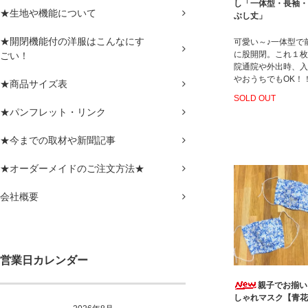
し「一体型・長袖・
★生地や機能について
ぶし丈」
★開閉機能付の洋服はこんなにす
可愛い～♪一体型で
に股開閉。これ１枚
ごい！
院通院や外出時、入
やおうちでもOK！
★商品サイズ表
SOLD OUT
★パンフレット・リンク
★今までの取材や新聞記事
★オーダーメイドのご注文方法★
会社概要
営業日カレンダー
親子でお揃い
しゃれマスク【青花