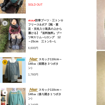
SOLD OUT
防寒ブーツ・三トン☆
2
フリース&ボア【靴・素
足・支柱入り装具の上から
履ける】『送料無料』ブー
ツMスリム～Lロング 12
～25cm 三トンS～L
6,600円
スモック110cm～
3
140㎝（前開き３つボタ
ン）
1,760円
スモック110cm～
4
140㎝（後ろ開き１つボタ
ン）