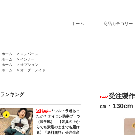
ホーム
商品カテゴリー
ホーム
>
ロンパース
ホーム
>
インナー
ホーム
>
オプション
ホーム
>
オーダーメイド
ランキング
受注製作
㎝・130cm
＊ウルトラ超あっ
1
たか＊ ナイロン防寒ブーツ
（通学靴） 【装具の上か
らでも素足のままでも履け
る】『送料無料』受注生産