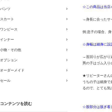
☆この商品は当店
パンツ
スカート
→身長に合ったサ
ワンピース
例:息子の場合、身
インナー
☆身幅は細身に設
小物・その他
→首回りが広がり
オプション
男の子はゴム入り
オーダーメイド
★リピーターさん
セール
うちの子は細身で
るので、とても気
コンテンツを読む
☆股部分は脱ぎ着