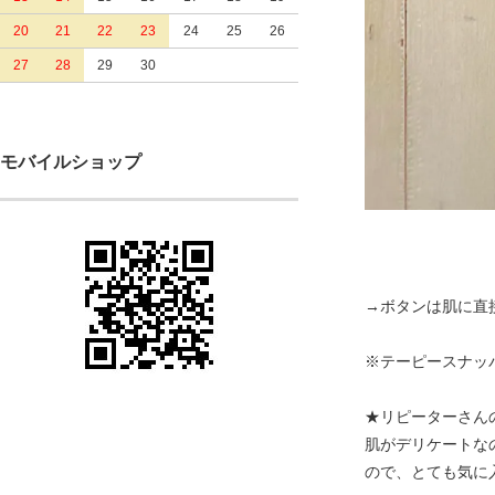
20
21
22
23
24
25
26
27
28
29
30
モバイルショップ
→ボタンは肌に直
※テーピースナッ
★リピーターさん
肌がデリケートな
ので、とても気に