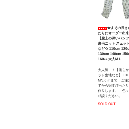
★すその長さ
たりにオーダー出来
【股上の深いパンツ
裏毛ニット スェッ
など☆ 110cm 120
130cm 140cm 15
160㎝ 大人M L
大人気！！【柔らか
ット生地など】11
M/Lｃｍまで ご注
てから裾丈ぴったり
作りします。 色々
相談ください。
SOLD OUT