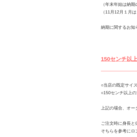
（年末年始は納期
（11月12月１
納期に関するお知
150センチ
○当店の既定サイ
○150センチ以上
上記の場合、オー
ご注文時に身長と
そちらを参考にロ