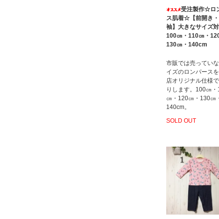
受注製作☆ロ
ス肌着☆【前開き・
袖】大きなサイズ対
100㎝・110㎝・12
130㎝・140cm
市販では売っていな
イズのロンパースを
店オリジナル仕様で
りします。100㎝・1
㎝・120㎝・130㎝
140cm。
SOLD OUT