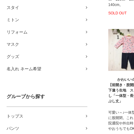
140cm。
スタイ
SOLD OUT
ミトン
リフォーム
マスク
グッズ
名入れ ネーム希望
かわいい
【前開き・股開
下違う生地 ス
し「一体型・長
グループから探す
ぶし丈」
可愛い～♪一体
トップス
に股開閉。これ
院通院や外出時
パンツ
やおうちでもO