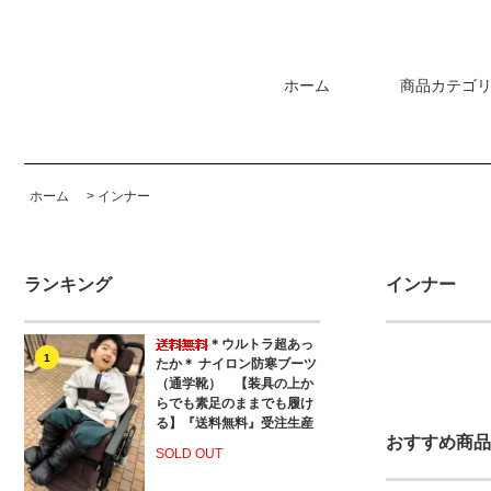
ホーム
商品カテゴ
ホーム
>
インナー
ランキング
インナー
＊ウルトラ超あっ
1
たか＊ ナイロン防寒ブーツ
（通学靴） 【装具の上か
らでも素足のままでも履け
る】『送料無料』受注生産
おすすめ商品
SOLD OUT