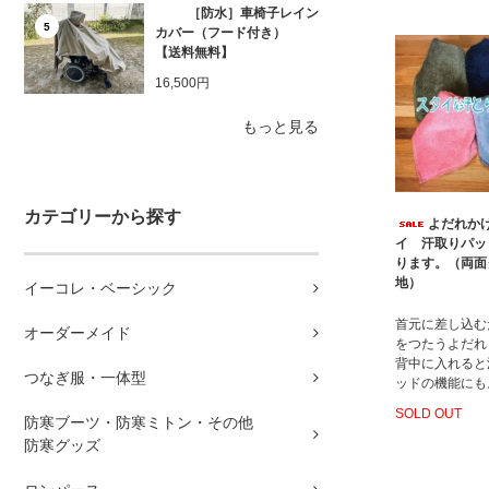
［防水］車椅子レイン
5
カバー（フード付き）
【送料無料】
16,500円
もっと見る
カテゴリーから探す
よだれか
イ 汗取りパッ
ります。（両面
地）
イーコレ・ベーシック
首元に差し込む
オーダーメイド
をつたうよだれ
背中に入れると
つなぎ服・一体型
ッドの機能にも
SOLD OUT
防寒ブーツ・防寒ミトン・その他
防寒グッズ