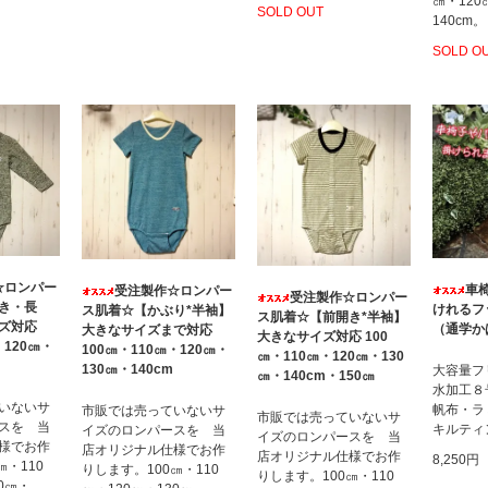
㎝・120
SOLD OUT
140cm。
SOLD O
☆ロンパー
車
受注製作☆ロンパー
受注製作☆ロンパー
き・長
けれるフ
ス肌着☆【かぶり*半袖】
ス肌着☆【前開き*半袖】
ズ対応
（通学か
大きなサイズまで対応
大きなサイズ対応 100
・120㎝・
100㎝・110㎝・120㎝・
㎝・110㎝・120㎝・130
130㎝・140cm
大容量フ
㎝・140cm・150㎝
水加工８
いないサ
帆布・ラ
市販では売っていないサ
市販では売っていないサ
スを 当
キルティ
イズのロンパースを 当
イズのロンパースを 当
様でお作
店オリジナル仕様でお作
店オリジナル仕様でお作
8,250円
㎝・110
りします。100㎝・110
りします。100㎝・110
0㎝・