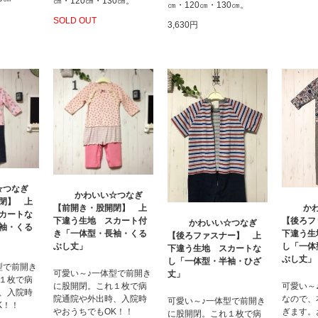
㎝・120㎝・130㎝。
㎝・120㎝・130㎝。
SOLD OUT
3,630円
☆つなぎ
かわいい☆つなぎ
閉】 上
【前開き・股開閉】 上
か
カートな
下違う生地 スカート付
【後ろフ
かわいい☆つなぎ
袖・くる
き「一体型・長袖・くる
下違う生
【後ろファスナー】 上
ぶし丈」
し「一体
下違う生地 スカートな
ぶし丈」
し「一体型・半袖・ひざ
型で前開き
可愛い～♪一体型で前開き
丈」
１枚で病
に股開閉。これ１枚で病
可愛い～
、入院時
院通院や外出時、入院時
なので、
可愛い～♪一体型で前開き
K！！
やおうちでもOK！！
ぎます。
に股開閉。これ１枚で病