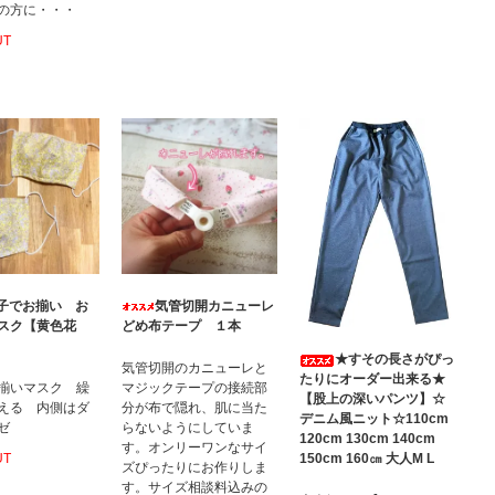
の方に・・・
UT
子でお揃い お
気管切開カニューレ
スク【黄色花
どめ布テープ １本
★すその長さがぴっ
気管切開のカニューレと
たりにオーダー出来る★
揃いマスク 繰
マジックテープの接続部
【股上の深いパンツ】☆
える 内側はダ
分が布で隠れ、肌に当た
デニム風ニット☆110cm
ゼ
らないようにしていま
120cm 130cm 140cm
す。オンリーワンなサイ
UT
150cm 160㎝ 大人M L
ズぴったりにお作りしま
す。サイズ相談料込みの