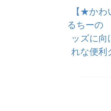
【★かわ
るちーの
ッズに向
れな便利