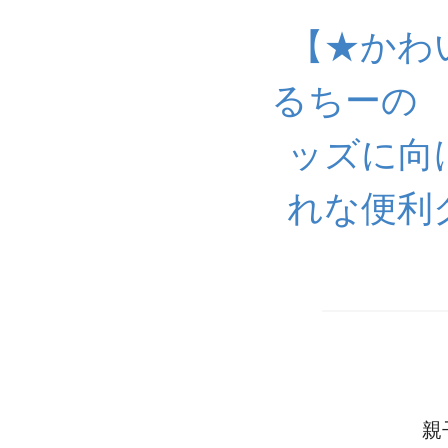
【★かわ
るちーの
ッズに向
れな便利
親