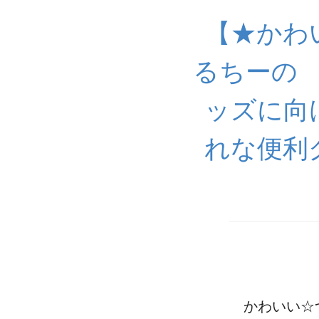
【★かわ
るちーの
ッズに向
れな便利
かわいい☆