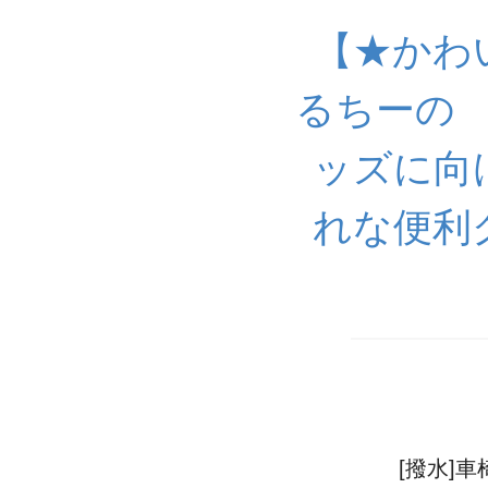
【★かわ
るちーの
ッズに向
れな便利
[撥水]